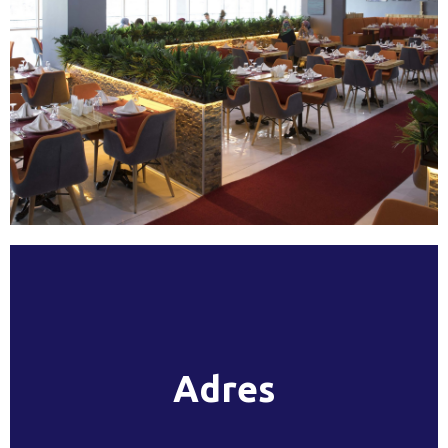
Atatürk Mh Atatürk Üniversitesi
Kampüsü, 25240 Yakutiye/Erzurum Tel:
Adres
04423447494 E-Mail:
ataotel@atauni.edu.tr