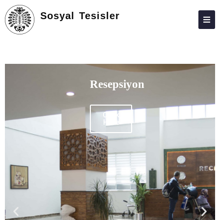
Sosyal Tesisler
ATABAUM
KVKK
GIZLILIK POLITIKASI
Ata
WEB KILAVUZU
Uygulama
Oteli