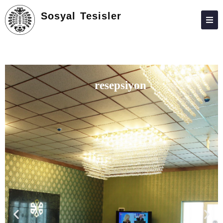
Sosyal Tesisler
ATABAUM
KVKK
GIZLILIK POLITIKASI
odalarımız
WEB KILAVUZU