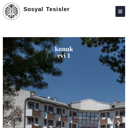
Sosyal Tesisler
ATABAUM
KVKK
GIZLILIK POLITIKASI
kapalı
WEB KILAVUZU
havuz