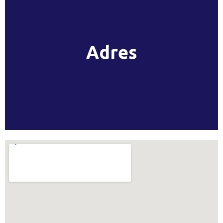
Kampüs içi)Atatürk, Atatürk Ünv. No:38,
25240 Yakutiye/Erzurum Tel:
Adres
04422311200 E-Mail:
sosyaltesisler@atauni.edu.tr