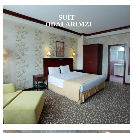
SUİT
ODALARIMZI