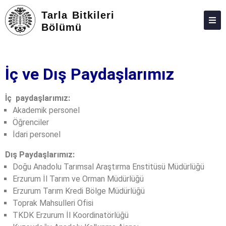
Tarla Bitkileri
Bölümü
HAKKIMIZDA
PERSONEL
İç ve Dış Paydaşlarımız
LISANS
İç paydaşlarımız:
LISANSÜSTÜ
Akademik personel
Öğrenciler
ARAŞTIRMA
İdari personel
TOPLUMA KATKI
Dış Paydaşlarımız:
ADAY ÖĞRENCILER
Doğu Anadolu Tarımsal Araştırma Enstitüsü Müdürlüğü
Erzurum İl Tarım ve Orman Müdürlüğü
ANKETLER
Erzurum Tarım Kredi Bölge Müdürlüğü
Toprak Mahsulleri Ofisi
İLETIŞIM
TKDK Erzurum İl Koordinatörlüğü