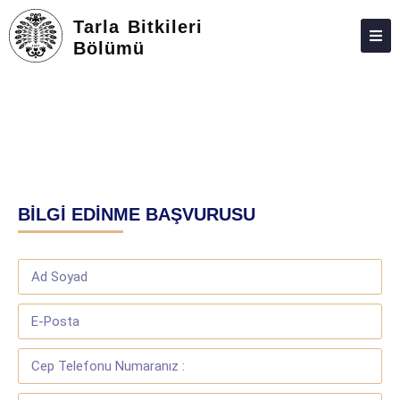
Tarla Bitkileri
Bölümü
HAKKIMIZDA
PERSONEL
LISANS
LISANSÜSTÜ
BİLGİ EDİNME BAŞVURUSU
ARAŞTIRMA
TOPLUMA KATKI
ADAY ÖĞRENCILER
ANKETLER
İLETIŞIM