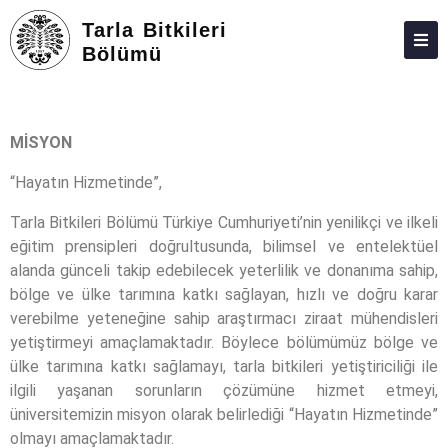
Tarla Bitkileri
Bölümü
HAKKIMIZDA
PERSONEL
MİSYON
LISANS
“Hayatın Hizmetinde”,
LISANSÜSTÜ
Tarla Bitkileri Bölümü Türkiye Cumhuriyeti’nin yenilikçi ve ilkeli
eğitim prensipleri doğrultusunda, bilimsel ve entelektüel
ARAŞTIRMA
alanda günceli takip edebilecek yeterlilik ve donanıma sahip,
TOPLUMA KATKI
bölge ve ülke tarımına katkı sağlayan, hızlı ve doğru karar
verebilme yeteneğine sahip araştırmacı ziraat mühendisleri
ADAY ÖĞRENCILER
yetiştirmeyi amaçlamaktadır. Böylece bölümümüz bölge ve
ülke tarımına katkı sağlamayı, tarla bitkileri yetiştiriciliği ile
ANKETLER
ilgili yaşanan sorunların çözümüne hizmet etmeyi,
İLETIŞIM
üniversitemizin misyon olarak belirlediği “Hayatın Hizmetinde”
olmayı amaçlamaktadır.