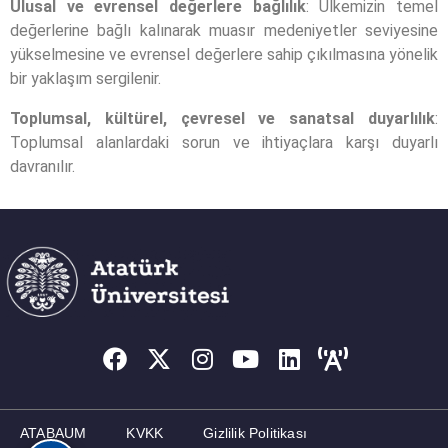
Ulusal ve evrensel değerlere bağlılık
: Ülkemizin temel
değerlerine bağlı kalınarak muasır medeniyetler seviyesine
yükselmesine ve evrensel değerlere sahip çıkılmasına yönelik
bir yaklaşım sergilenir.
Toplumsal, kültürel, çevresel ve sanatsal duyarlılık
:
Toplumsal alanlardaki sorun ve ihtiyaçlara karşı duyarlı
davranılır.
ATABAUM
KVKK
Gizlilik Politikası