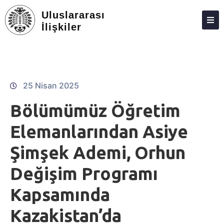
Uluslararası
İlişkiler
ANASAYFA
HAKKIMIZDA
PERSONEL
25 Nisan 2025
LISANS
Bölümümüz Öğretim
LISANSÜSTÜ
Elemanlarından Asiye
ARAŞTIRMA VE TOPLUMA KATKI
Şimşek Ademi, Orhun
MEZUN İZLEME
Değişim Programı
ADAY ÖĞRENCILER
Kapsamında
DERGI
Kazakistan’da
İLETIŞIM