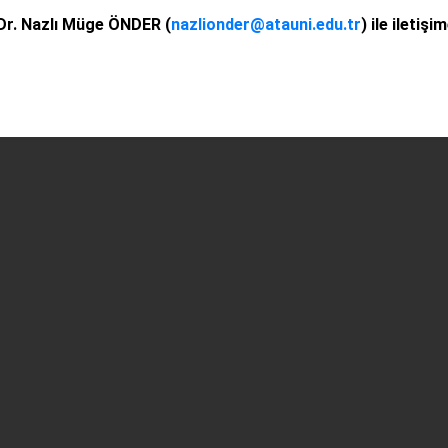
Dr. Nazlı Müge ÖNDER (
nazlionder@atauni.edu.tr
) ile iletişi