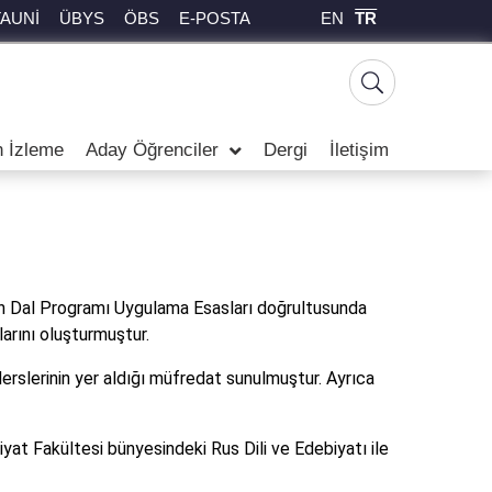
EN
TR
TAUNİ
ÜBYS
ÖBS
E-POSTA
 İzleme
Aday Öğrenciler
Dergi
İletişim
Yan Dal Programı Uygulama Esasları doğrultusunda
arını oluşturmuştur.
erslerinin yer aldığı müfredat sunulmuştur. Ayrıca
iyat Fakültesi bünyesindeki Rus Dili ve Edebiyatı ile