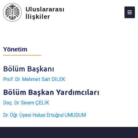
Uluslararası
İlişkiler
ANASAYFA
HAKKIMIZDA
Yönetim
PERSONEL
LISANS
Bölüm Başkanı
LISANSÜSTÜ
Prof. Dr. Mehmet Sait DİLEK
ARAŞTIRMA VE TOPLUMA KATKI
Bölüm Başkan Yardımcıları
MEZUN İZLEME
Doç. Dr. Sinem ÇELİK
ADAY ÖĞRENCILER
Dr. Öğr. Üyesi Hulusi Ertuğrul UMUDUM
DERGI
İLETIŞIM