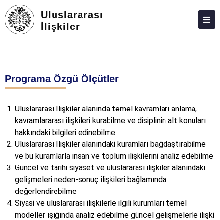
Uluslararası
İlişkiler
ANASAYFA
HAKKIMIZDA
Programa Özgü Ölçütler
PERSONEL
LISANS
Uluslararası İlişkiler alanında temel kavramları anlama,
kavramlararası ilişkileri kurabilme ve disiplinin alt konuları
LISANSÜSTÜ
hakkındaki bilgileri edinebilme
ARAŞTIRMA VE TOPLUMA KATKI
Uluslararası İlişkiler alanındaki kuramları bağdaştırabilme
ve bu kuramlarla insan ve toplum ilişkilerini analiz edebilme
MEZUN İZLEME
Güncel ve tarihi siyaset ve uluslararası ilişkiler alanındaki
gelişmeleri neden-sonuç ilişkileri bağlamında
ADAY ÖĞRENCILER
değerlendirebilme
DERGI
Siyasi ve uluslararası ilişkilerle ilgili kurumları temel
modeller ışığında analiz edebilme güncel gelişmelerle ilişki
İLETIŞIM