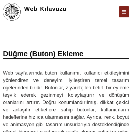
Web Kılavuzu
ATABAUM
KVKK
GIZLILIK POLITIKASI
Düğme (Buton) Ekleme
WEB KILAVUZU
Web sayfalarında buton kullanımı, kullanıcı etkileşimini
yönlendiren ve deneyimi iyileştiren temel tasarım
öğelerinden biridir. Butonlar, ziyaretçileri belirli bir eyleme
teşvik ederek gezinmeyi kolaylaştırır ve dönüşüm
oranlarını artırır. Doğru konumlandırılmış, dikkat çekici
ve anlaşılır etiketlere sahip butonlar, kullanıcıların
hedeflerine hızlıca ulaşmasını sağlar. Ayrıca, renk, boyut
ve animasyon gibi tasarım unsurlarıyla desteklendiğinde
görsel hiyerarşi oluşturarak sayfa akışını optimize eder.