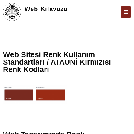
Web Kılavuzu
ATABAUM
KVKK
GIZLILIK POLITIKASI
Web Sitesi Renk Kullanım
Standartları / ATAUNİ Kırmızısı
WEB KILAVUZU
Renk Kodları