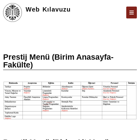
Web Kılavuzu
ATABAUM
KVKK
GIZLILIK POLITIKASI
Prestij Menü (Birim Anasayfa-
Fakülte)
WEB KILAVUZU