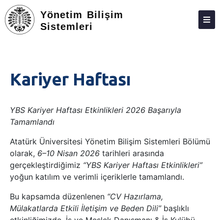
Yönetim Bilişim
Sistemleri
ANASAYFA
HAKKIMIZDA
Kariyer Haftası
KIŞILER
LISANS
YBS Kariyer Haftası Etkinlikleri 2026 Başarıyla
Tamamlandı
LISANSÜSTÜ
Atatürk Üniversitesi Yönetim Bilişim Sistemleri Bölümü
ARAŞTIRMA
olarak,
6–10 Nisan 2026
tarihleri arasında
TOPLUMA KATKI
gerçekleştirdiğimiz
“YBS Kariyer Haftası Etkinlikleri”
yoğun katılım ve verimli içeriklerle tamamlandı.
ADAY ÖĞRENCILER
Bu kapsamda düzenlenen
“CV Hazırlama,
MEZUNIYET
Mülakatlarda Etkili İletişim ve Beden Dili”
başlıklı
İLETIŞIM