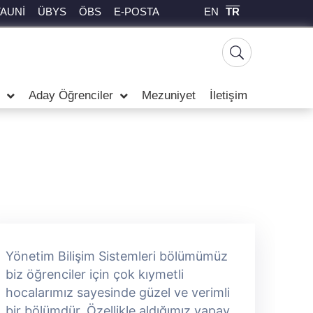
EN
TR
TAUNİ
ÜBYS
ÖBS
E-POSTA
Aday Öğrenciler
Mezuniyet
İletişim
Yönetim Bilişim Sistemleri bölümümüz
A
biz öğrenciler için çok kıymetli
S
hocalarımız sayesinde güzel ve verimli
y
bir bölümdür. Özellikle aldığımız yapay
y