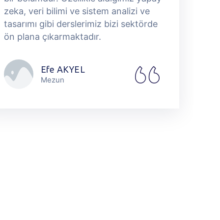
zeka, veri bilimi ve sistem analizi ve
h
tasarımı gibi derslerimiz bizi sektörde
g
ön plana çıkarmaktadır.
g
i
t
Efe AKYEL
h
Mezun
i
b
k
t
d
t
U
M