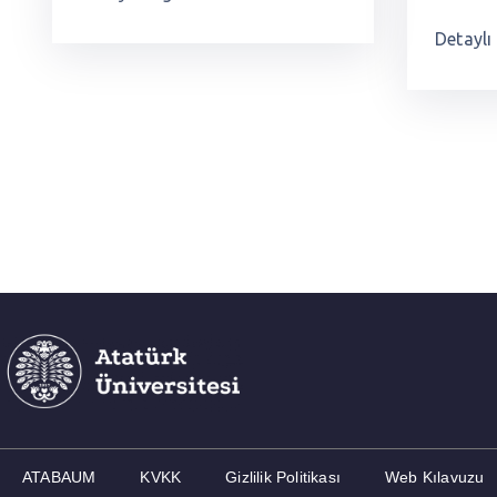
Detaylı 
ATABAUM
KVKK
Gizlilik Politikası
Web Kılavuzu