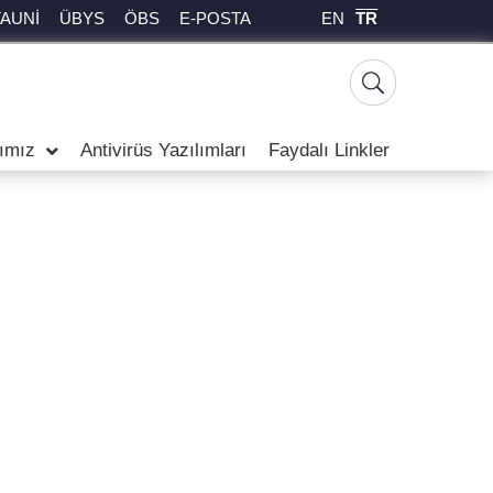
EN
TR
TAUNİ
ÜBYS
ÖBS
E-POSTA
rımız
Antivirüs Yazılımları
Faydalı Linkler