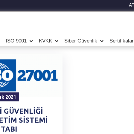
A
ISO 9001
KVKK
Siber Güvenlik
Sertifikala
lık 2021
İ GÜVENLİĞİ
ETİM SİSTEMİ
İTABI