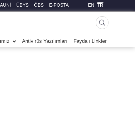
EN
TR
TAUNİ
ÜBYS
ÖBS
E-POSTA
rımız
Antivirüs Yazılımları
Faydalı Linkler