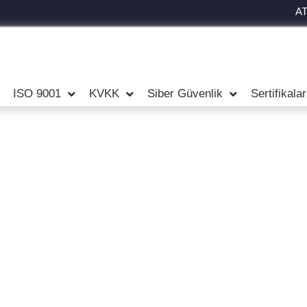
A
ISO 9001
KVKK
Siber Güvenlik
Sertifikala