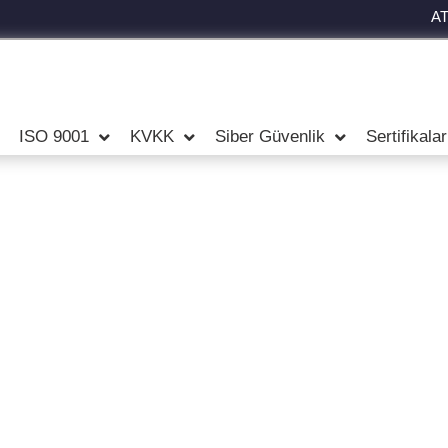
A
ISO 9001
KVKK
Siber Güvenlik
Sertifikala