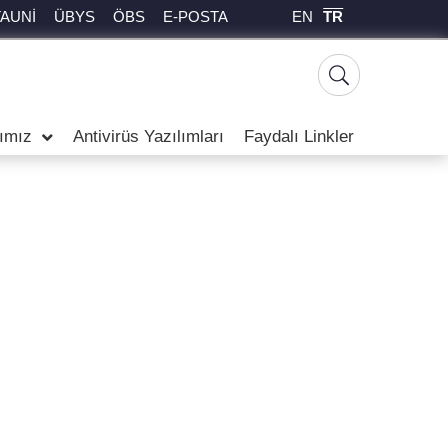
EN
TR
TAUNİ
ÜBYS
ÖBS
E-POSTA
rımız
Antivirüs Yazılımları
Faydalı Linkler