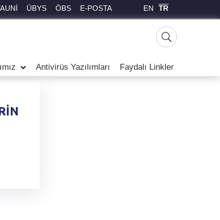
EN
TR
TAUNİ
ÜBYS
ÖBS
E-POSTA
rımız
Antivirüs Yazılımları
Faydalı Linkler
RİN