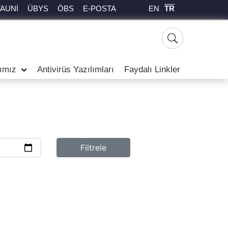
EN
TR
TAUNİ
ÜBYS
ÖBS
E-POSTA
rımız
Antivirüs Yazılımları
Faydalı Linkler
Filtrele