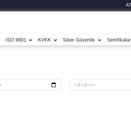
A
ISO 9001
KVKK
Siber Güvenlik
Sertifikala