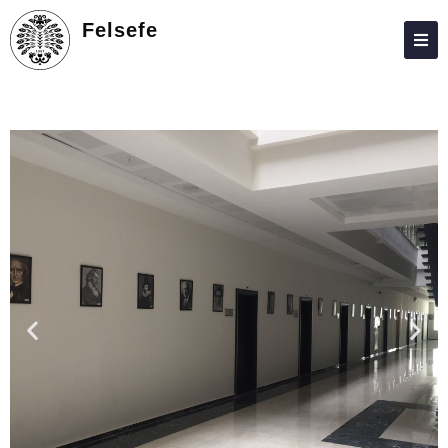
Felsefe
HAKKIMIZDA
KIŞILER
LISANS
LISANSÜSTÜ
ARAŞTIRMA
TOPLUMA KATKI
ADAY ÖĞRENCILER
ÖĞRENCILER
AKREDITASYON – KALİTE
İLETIŞIM