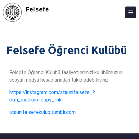
Felsefe
HAKKIMIZDA
KIŞILER
Felsefe Öğrenci Kulübü
LISANS
LISANSÜSTÜ
Felsefe Öğrenci Kulübü faaliyetlerimizi kulübümüzün
ARAŞTIRMA
sosyal medya hesaplarından takip edebilirsiniz:
TOPLUMA KATKI
https://instagram.com/ataunifelsefe_?
utm_medium=copy_link
ADAY ÖĞRENCILER
ataunifelsefekulup.tumblr.com
ÖĞRENCILER
AKREDITASYON – KALİTE
İLETIŞIM