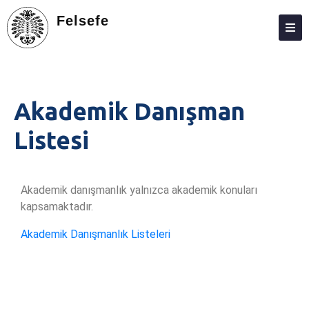
Felsefe
HAKKIMIZDA
KIŞILER
Akademik Danışman
LISANS
Listesi
LISANSÜSTÜ
ARAŞTIRMA
Akademik danışmanlık yalnızca akademik konuları
TOPLUMA KATKI
kapsamaktadır.
ADAY ÖĞRENCILER
Akademik Danışmanlık Listeleri
ÖĞRENCILER
AKREDITASYON – KALİTE
İLETIŞIM