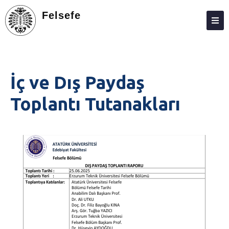
Felsefe
HAKKIMIZDA
KIŞILER
İç ve Dış Paydaş
LISANS
Toplantı Tutanakları
LISANSÜSTÜ
ARAŞTIRMA
TOPLUMA KATKI
ADAY ÖĞRENCILER
ÖĞRENCILER
AKREDITASYON – KALİTE
İLETIŞIM