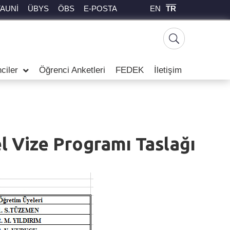
EN
TR
TAUNİ
ÜBYS
ÖBS
E-POSTA
ciler
Öğrenci Anketleri
FEDEK
İletişim
 Vize Programı Taslağı