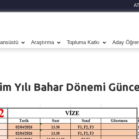
A
sansüstü
Araştırma
Topluma Katkı
Aday Öğren
m Yılı Bahar Dönemi Güncel