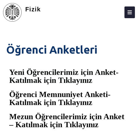
Fizik
HAKKIMIZDA
KIŞILER
Öğrenci Anketleri
LISANS
LISANSÜSTÜ
Yeni Öğrencilerimiz için Anket-
ARAŞTIRMA
Katılmak için Tıklayınız
TOPLUMA KATKI
Öğrenci Memnuniyet Anketi-
Katılmak için Tıklayınız
ADAY ÖĞRENCILER
ÖĞRENCI ANKETLERI
Mezun Öğrencilerimiz için Anket
– Katılmak için Tıklayınız
FEDEK
İLETIŞIM