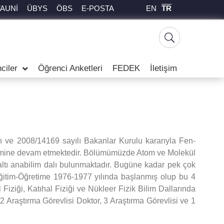
EN
TR
TAUNİ
ÜBYS
ÖBS
E-POSTA
ciler
Öğrenci Anketleri
FEDEK
İletişim
h ve 2008/14169 sayılı Bakanlar Kurulu kararıyla Fen-
ğitimine devam etmektedir. Bölümümüzde Atom ve Molekül
 altı anabilim dalı bulunmaktadır. Bugüne kadar pek çok
ğitim-Öğretime 1976-1977 yılında başlanmış olup bu 4
Fiziği, Katıhal Fiziği ve Nükleer Fizik Bilim Dallarında
 Araştırma Görevlisi Doktor, 3 Araştırma Görevlisi ve 1