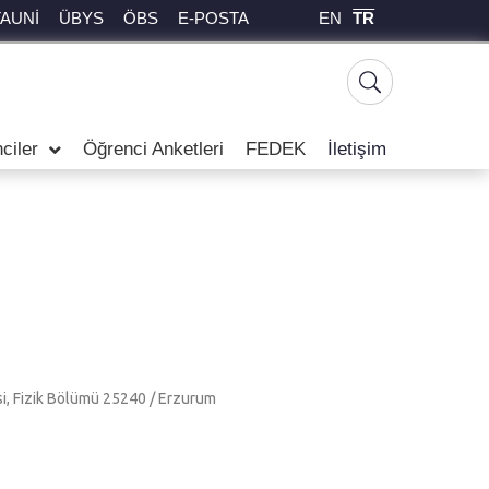
EN
TR
TAUNİ
ÜBYS
ÖBS
E-POSTA
ciler
Öğrenci Anketleri
FEDEK
İletişim
si, Fizik Bölümü 25240 / Erzurum