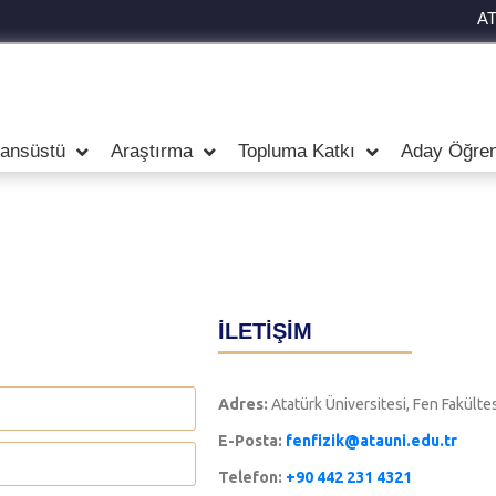
A
sansüstü
Araştırma
Topluma Katkı
Aday Öğren
İLETİŞİM
Adres:
Atatürk Üniversitesi, Fen Fakülte
E-Posta:
fenfizik@atauni.edu.tr
Telefon:
+90 442 231 4321