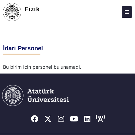
Fizik
HAKKIMIZDA
KIŞILER
İdari Personel
LISANS
LISANSÜSTÜ
Bu birim icin personel bulunamadi.
ARAŞTIRMA
TOPLUMA KATKI
ADAY ÖĞRENCILER
ÖĞRENCI ANKETLERI
FEDEK
İLETIŞIM