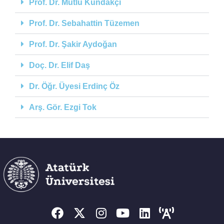
Prof. Dr. Mutlu Kundakçi
Prof. Dr. Sebahattin Tüzemen
Prof. Dr. Şakir Aydoğan
Doç. Dr. Elif Daş
Dr. Öğr. Üyesi Erdinç Öz
Arş. Gör. Ezgi Tok