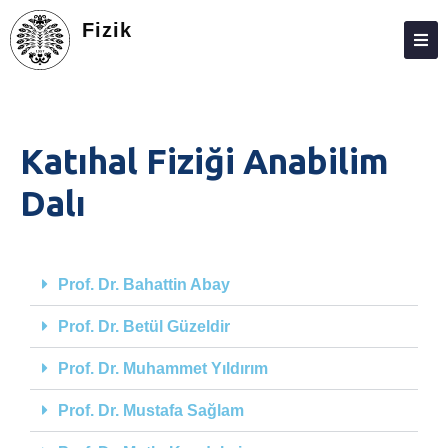
Fizik
HAKKIMIZDA
KIŞILER
Katıhal Fiziği Anabilim
LISANS
Dalı
LISANSÜSTÜ
ARAŞTIRMA
Prof. Dr. Bahattin Abay
TOPLUMA KATKI
Prof. Dr. Betül Güzeldir
ADAY ÖĞRENCILER
ÖĞRENCI ANKETLERI
Prof. Dr. Muhammet Yıldırım
FEDEK
Prof. Dr. Mustafa Sağlam
İLETIŞIM