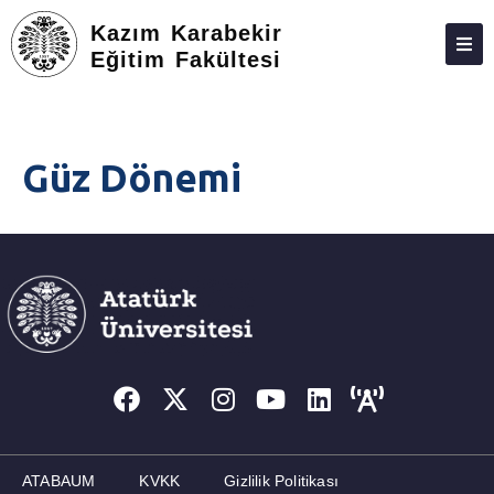
Kazım Karabekir
Eğitim Fakültesi
DEKANLIK
BÖLÜMLER
Güz Dönemi
ÖĞRENCILER
ARAŞTIRMA
ÖĞRETMENLIK UYGULAMALARI
FORMASYON
MEZUNLAR
TOPLUMA KATKI
FORMLAR
ATABAUM
KVKK
Gizlilik Politikası
İLETIŞIM