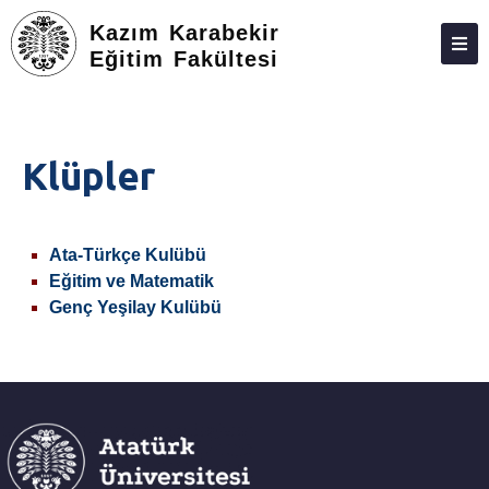
Kazım Karabekir
Eğitim Fakültesi
DEKANLIK
BÖLÜMLER
Klüpler
ÖĞRENCILER
ARAŞTIRMA
Ata-Türkçe Kulübü
ÖĞRETMENLIK UYGULAMALARI
Eğitim ve Matematik
Genç Yeşilay Kulübü
FORMASYON
MEZUNLAR
TOPLUMA KATKI
FORMLAR
İLETIŞIM