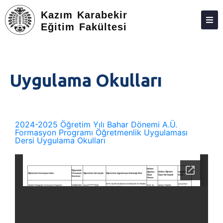
Kazım Karabekir
Eğitim Fakültesi
DEKANLIK
BÖLÜMLER
Uygulama Okulları
ÖĞRENCILER
ARAŞTIRMA
ÖĞRETMENLIK UYGULAMALARI
2024-2025 Öğretim Yılı Bahar Dönemi A.Ü.
Formasyon Programı Öğretmenlik Uygulaması
Dersi Uygulama Okulları
FORMASYON
MEZUNLAR
TOPLUMA KATKI
FORMLAR
İLETIŞIM