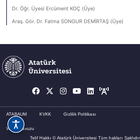
Dr. Öğr. Üyesi Ercüment KOÇ (Üye)
Araş. Gör. Dr. Fatma SONGUR DEMİRTAŞ (Üye)
ATABAUM
KVKK
Gizlilik Politikası
Web Kılavuzu
Telif Hakkı © Atatürk Üniversitesi Tüm hakları Saklıdır