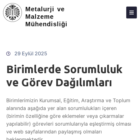
Metalurji ve
Malzeme
Mühendisliği
HAKKIMIZDA
KIŞILER
LISANS
29 Eylül 2025
LISANSÜSTÜ
Birimlerde Sorumluluk
STAJ VE İŞLETMEDE MESLEKI EĞITIM
ve Görev Dağılımları
ARAŞTIRMA
Birimlerimizin Kurumsal, Eğitim, Araştırma ve Toplum
TOPLUMA KATKI
alanında aşağıda yer alan sorumlulukları içeren
ADAY ÖĞRENCILER
(birimin özelliğine göre eklemeler veya çıkarmalar
yapılabilir) görevleri sorumlularıyla eşleştirmiş olması
ve web sayfalarından paylaşmış olmaları
beklenmektedir.