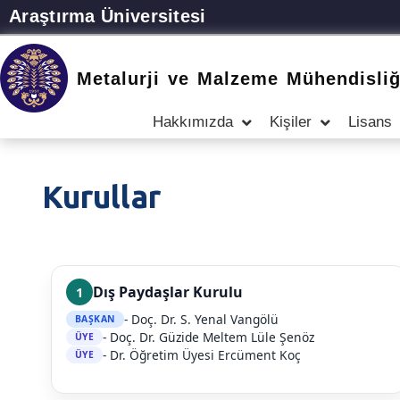
Araştırma Üniversitesi
Metalurji ve Malzeme Mühendisliğ
Hakkımızda
Kişiler
Lisans
Kurullar
Dış Paydaşlar Kurulu
1
- Doç. Dr. S. Yenal Vangölü
BAŞKAN
- Doç. Dr. Güzide Meltem Lüle Şenöz
ÜYE
- Dr. Öğretim Üyesi Ercüment Koç
ÜYE