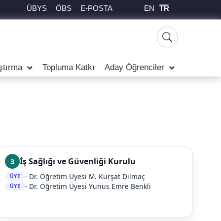
EN
TR
ÜBYS
ÖBS
E-POSTA
ştırma
Topluma Katkı
Aday Öğrenciler
İş Sağlığı ve Güvenliği Kurulu
3
- Dr. Öğretim Üyesi M. Kürşat Dilmaç
ÜYE
- Dr. Öğretim Üyesi Yunus Emre Benkli
ÜYE