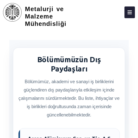
Metalurji ve
Malzeme
Mühendisliği
HAKKIMIZDA
KIŞILER
LISANS
Bölümümüzün Dış
LISANSÜSTÜ
Paydaşları
STAJ VE İŞLETMEDE MESLEKI EĞITIM
Bölümümüz, akademi ve sanayi iş birliklerini
ARAŞTIRMA
güçlendiren dış paydaşlarıyla etkileşim içinde
çalışmalarını sürdürmektedir. Bu liste, ihtiyaçlar ve
TOPLUMA KATKI
iş birlikleri doğrultusunda zaman içerisinde
ADAY ÖĞRENCILER
güncellenebilmektedir.