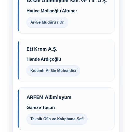
Assan Alüminyum San. ve Tic. A.Ş.
Hatice Mollaoğlu Altuner
Ar-Ge Müdürü / Dr.
Eti Krom A.Ş.
Hande Ardıçoğlu
Kıdemli Ar-Ge Mühendisi
ARFEM Alüminyum
Gamze Tosun
Teknik Ofis ve Kalıphane Şefi