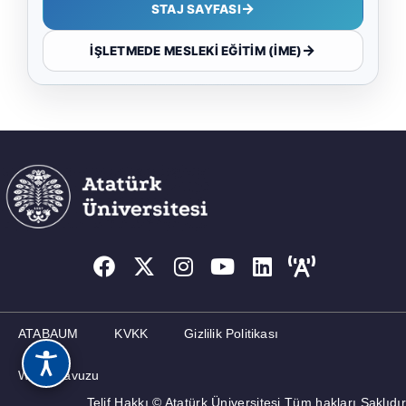
→
STAJ SAYFASI
→
İŞLETMEDE MESLEKİ EĞİTİM (İME)
ATABAUM
KVKK
Gizlilik Politikası
Web Kılavuzu
Telif Hakkı © Atatürk Üniversitesi Tüm hakları Saklıdır