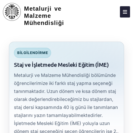
Metalurji ve
Malzeme
Mühendisliği
HAKKIMIZDA
KIŞILER
LISANS
BILGILENDIRME
LISANSÜSTÜ
Staj ve İşletmede Mesleki Eğitim (İME)
STAJ VE İŞLETMEDE MESLEKI EĞITIM
Metalurji ve Malzeme Mühendisliği bölümünde
öğrencilerimize iki farklı staj yapma seçeneği
ARAŞTIRMA
tanınmaktadır. Uzun dönem ve kısa dönem staj
TOPLUMA KATKI
olarak değerlendirebileceğimiz bu stajlardan,
staj dersi kapsamında 40 iş günü ile tanımlanan
ADAY ÖĞRENCILER
stajlarını yazın tamamlayabilmektedirler.
İşletmede Mesleki Eğitim (İME) yoluyla uzun
dönem staj seçeneğini seçen öğrencilerin ise 2.,