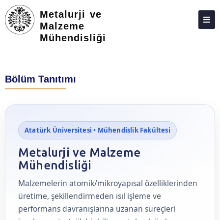
Metalurji ve
Malzeme
Mühendisliği
HAKKIMIZDA
KIŞILER
Bölüm Tanıtımı
LISANS
LISANSÜSTÜ
STAJ VE İŞLETMEDE MESLEKI EĞITIM
Atatürk Üniversitesi • Mühendislik Fakültesi
ARAŞTIRMA
Metalurji ve Malzeme
TOPLUMA KATKI
Mühendisliği
ADAY ÖĞRENCILER
Malzemelerin atomik/mikroyapısal özelliklerinden
üretime, şekillendirmeden ısıl işleme ve
performans davranışlarına uzanan süreçleri