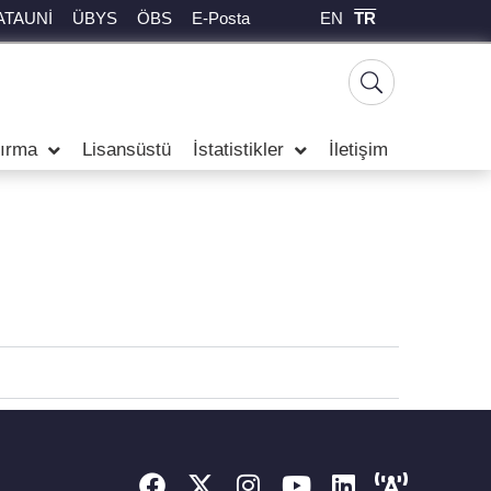
EN
TR
ATAUNİ
ÜBYS
ÖBS
E-Posta
tırma
Lisansüstü
İstatistikler
İletişim