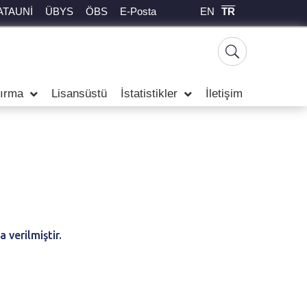
EN
TR
ATAUNİ
ÜBYS
ÖBS
E-Posta
tırma
Lisansüstü
İstatistikler
İletişim
 verilmiştir.