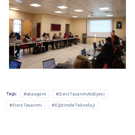
Tags:
#ataogem
#DersTasarımAtölyesi
#DersTasarımı
#EğitimdeTeknoloji