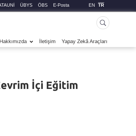
EN
TR
ATAUNİ
ÜBYS
ÖBS
E-Posta
Hakkımızda
İletişim
Yapay Zekâ Araçları
evrim İçi Eğitim