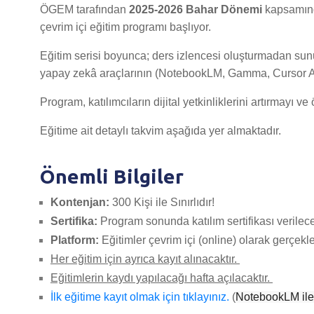
ÖGEM tarafından
2025-2026 Bahar Dönemi
kapsamınd
çevrim içi eğitim programı başlıyor.
Eğitim serisi boyunca; ders izlencesi oluşturmadan sun
yapay zekâ araçlarının (NotebookLM, Gamma, Cursor AI 
Program, katılımcıların dijital yetkinliklerini artırmayı 
Eğitime ait detaylı takvim aşağıda yer almaktadır.
Önemli Bilgiler
Kontenjan:
300 Kişi ile Sınırlıdır!
Sertifika:
Program sonunda katılım sertifikası verilecek
Platform:
Eğitimler çevrim içi (online) olarak gerçekleş
Her eğitim için ayrıca kayıt alınacaktır.
Eğitimlerin kaydı yapılacağı hafta açılacaktır.
İlk eğitime kayıt olmak için tıklayınız.
(
NotebookLM ile 