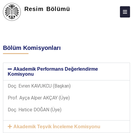
Resim Bölümü
HAKKIMIZDA
PERSONEL
Bölüm Komisyonları
EĞITIM – ÖĞRETIM
ARAŞTIRMA
Akademik Performans Değerlendirme
TOPLUMA KATKI
Komisyonu
KALITE
Doç. Evren KAVUKCU (Başkan)
BAŞVURU VE KABUL
Prof. Ayça Alper AKÇAY (Üye)
İLETIŞIM
Doç. Hatice DOĞAN (Üye)
Akademik Teşvik İnceleme Komisyonu