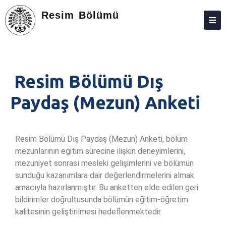
Resim Bölümü
HAKKIMIZDA
PERSONEL
Resim Bölümü Dış
EĞITIM – ÖĞRETIM
Paydaş (Mezun) Anketi
ARAŞTIRMA
TOPLUMA KATKI
Resim Bölümü Dış Paydaş (Mezun) Anketi, bölüm
KALITE
mezunlarının eğitim sürecine ilişkin deneyimlerini,
mezuniyet sonrası mesleki gelişimlerini ve bölümün
BAŞVURU VE KABUL
sunduğu kazanımlara dair değerlendirmelerini almak
İLETIŞIM
amacıyla hazırlanmıştır. Bu anketten elde edilen geri
bildirimler doğrultusunda bölümün eğitim-öğretim
kalitesinin geliştirilmesi hedeflenmektedir.