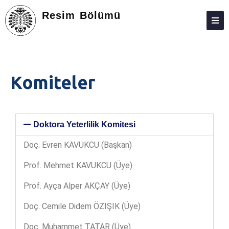
Resim Bölümü
HAKKIMIZDA
PERSONEL
Komiteler
EĞITIM – ÖĞRETIM
ARAŞTIRMA
Doktora Yeterlilik Komitesi
TOPLUMA KATKI
Doç. Evren KAVUKCU (Başkan)
KALITE
Prof. Mehmet KAVUKCU (Üye)
BAŞVURU VE KABUL
Prof. Ayça Alper AKÇAY (Üye)
İLETIŞIM
Doç. Cemile Didem ÖZIŞIK (Üye)
Doç. Muhammet TATAR (Üye)