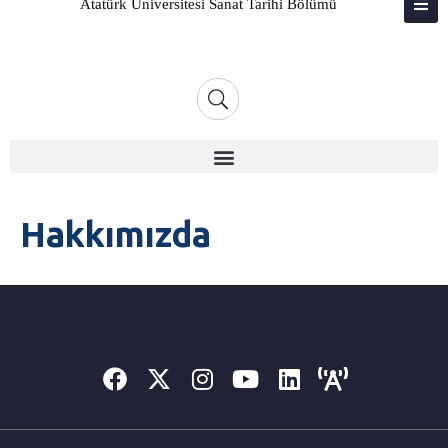
Atatürk Üniversitesi Sanat Tarihi Bölümü
ATABAUM
KVKK
GIZLILIK POLITIKASI
WEB KILAVUZU
Hakkımızda