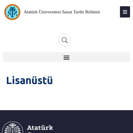
Atatürk Üniversitesi Sanat Tarihi Bölümü
ATABAUM
KVKK
GIZLILIK POLITIKASI
WEB KILAVUZU
Lisanüstü