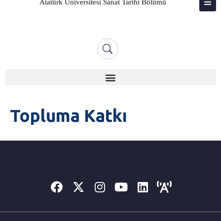
Atatürk Üniversitesi Sanat Tarihi Bölümü
ATABAUM
KVKK
GIZLILIK POLITIKASI
WEB KILAVUZU
Topluma Katkı