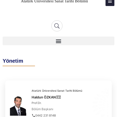
Atatürk Üniversitesi Sanat Tarihi Bölümü
ATABAUM
KVKK
GIZLILIK POLITIKASI
WEB KILAVUZU
Yönetim
Atatürk Üniversitesi Sanat Tarihi Bölümü
Haldun ÖZKAN
Prof.Dr.
Bölüm Başkanı
0442 231 8148