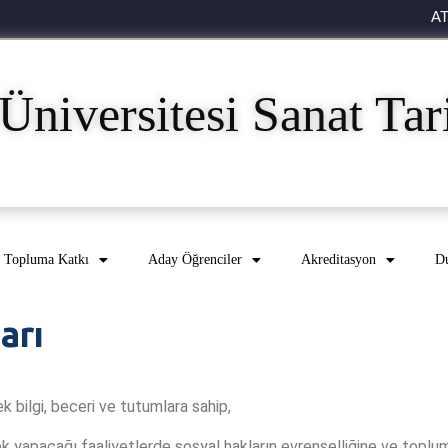
A
Üniversitesi Sanat Ta
Topluma Katkı
Aday Öğrenciler
Akreditasyon
Du
arı
k bilgi, beceri ve tutumlara sahip,
k yapacağı faaliyetlerde sosyal hakların evrenselliğine ve toplum