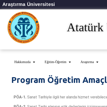
Araştırma Üniversitesi
Atatürk 
Hakkımızda
Eğitim-Öğretim
Araştırma
Program Öğretim Amaçl
PÖA-1.
Sanat Tarihiyle ilgili her alanda hizmet verebilece
PÖA-2.
Sanat Tarihi alanının etik değerlerini özümseyere