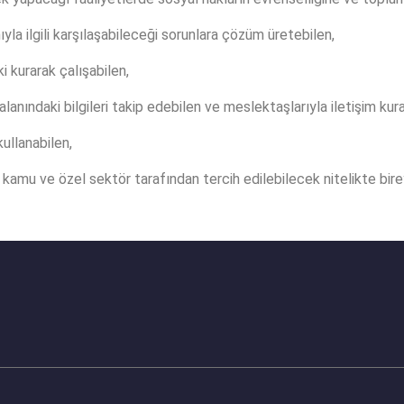
a ilgili karşılaşabileceği sorunlara çözüm üretebilen,
şki kurarak çalışabilen,
alanındaki bilgileri takip edebilen ve meslektaşlarıyla iletişim kura
kullanabilen,
kamu ve özel sektör tarafından tercih edilebilecek nitelikte birey